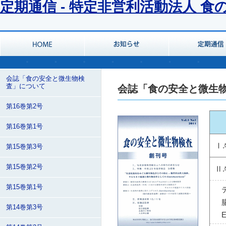
定期通信 - 特定非営利活動法人 
会誌「食の安全と微生物検
査」について
会誌「食の安全と微生物
第16巻第2号
第16巻第1号
Ⅰ
第15巻第3号
第15巻第2号
Ⅱ
第15巻第1号
第14巻第3号
E