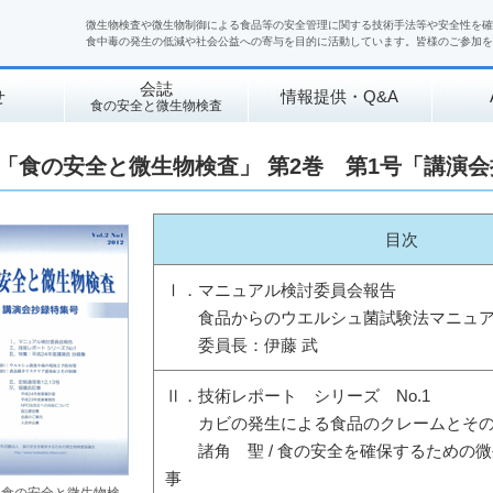
微生物検査や微生物制御による食品等の安全管理に関する技術手法等や安全性を確
食中毒の発生の低減や社会公益への寄与を目的に活動しています。皆様のご参加を
会誌
せ
情報提供・Q&A
食の安全と微生物検査
「食の安全と微生物検査」 第2巻 第1号「講演
目次
Ⅰ．マニュアル検討委員会報告
食品からのウエルシュ菌試験法マニュア
委員長：伊藤 武
Ⅱ．技術レポート シリーズ No.1
カビの発生による食品のクレームとその
諸角 聖 / 食の安全を確保するための微
事