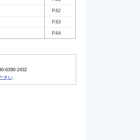
P.62
P.63
P.64
390-2432
ださい