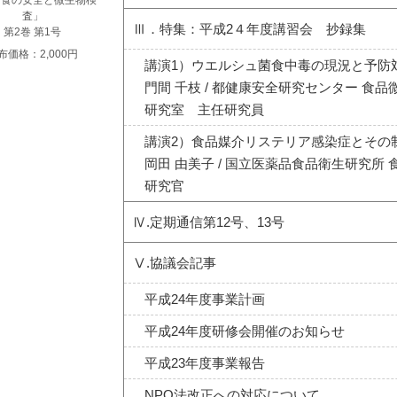
「食の安全と微生物検
査」
Ⅲ．特集：平成2４年度講習会 抄録集
第2巻 第1号
布価格：2,000円
講演1）ウエルシュ菌食中毒の現況と予防
門間 千枝 / 都健康安全研究センター 食
研究室 主任研究員
講演2）食品媒介リステリア感染症とその
岡田 由美子 / 国立医薬品食品衛生研究所 
研究官
Ⅳ.定期通信第12号、13号
Ⅴ.協議会記事
平成24年度事業計画
平成24年度研修会開催のお知らせ
平成23年度事業報告
NPO法改正への対応について