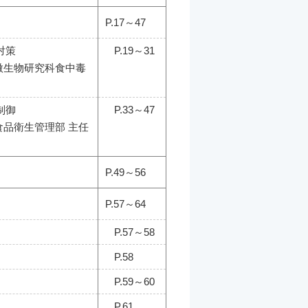
P.17～47
対策
P.19～31
品微生物研究科食中毒
制御
P.33～47
食品衛生管理部 主任
P.49～56
P.57～64
P.57～58
P.58
P.59～60
P.61