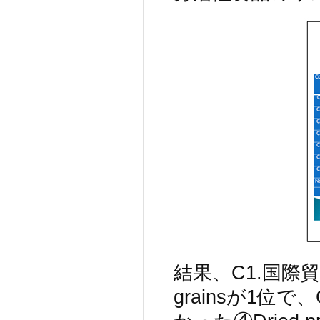
結果、C1.国際貿易
grainsが1位