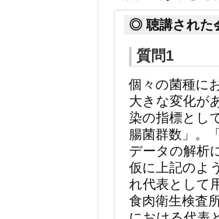
◎ 聴講された
質問
1
個々の菌種に
大きな変化が
染の指標とし
腸菌群数」。
データの解析
仮に上記のよ
れ代表として
食肉衛生検査
における代表