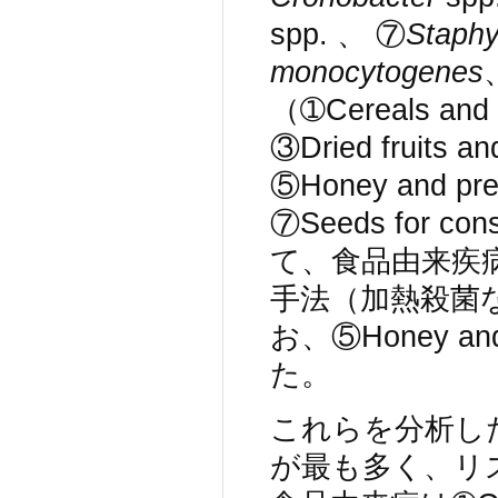
spp. 、 ⑦
Staphy
monocytogenes
（➀Cereals and 
③Dried fruits a
⑤Honey and pre
⑦Seeds for co
て、食品由来疾
手法（加熱殺菌
お、⑤Honey a
た。
これらを分析した結
が最も多く、リスク管