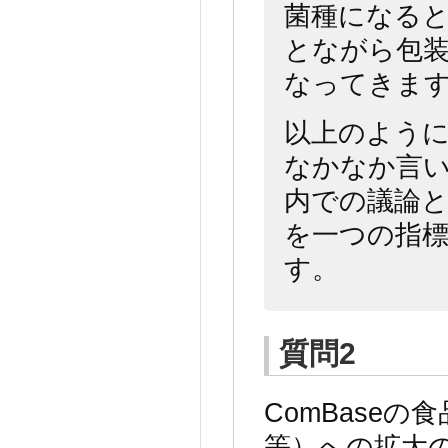
菌種になる
とながら包
なってきま
以上のよう
なかなか言
内での議論
を一つの指
す。
質問
2
ComBase
等）への拡大