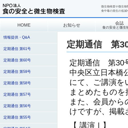
微生物検査や微生物
食中毒の発生の低減
会誌
HOME
お知らせ
食の安全と微生
情報提供・Q&A
定期通信 第3
定期通信 第61号
定期通信 第60号
定期通信 第30
中央区立日本橋
定期通信 第59号
にて、ご講演を
定期通信 第58号
まとめたものを
定期通信 第57号
また、会員から
定期通信 第56号
けですが、掲載
定期通信 第55号
【 講演Ⅰ】