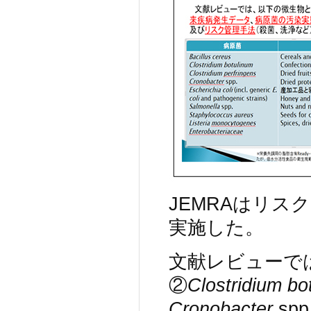
JEMRAはリ
実施した。
文献レビューでは
②
Clostridium bo
Cronobacter
spp