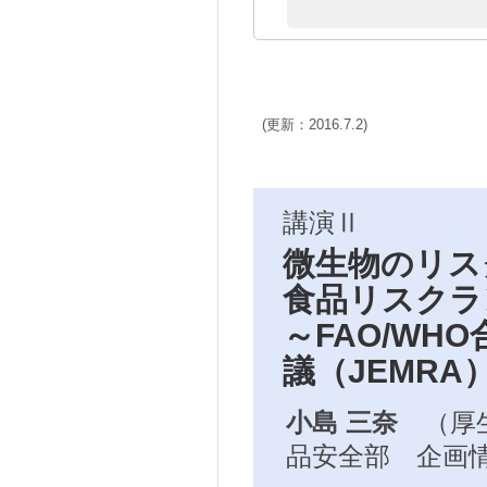
(更新：2016.7.2)
講演Ⅱ
微生物のリス
食品リスクラ
～
FAO/WHO
議（
JEMRA
小島 三奈
（厚
品安全部 企画