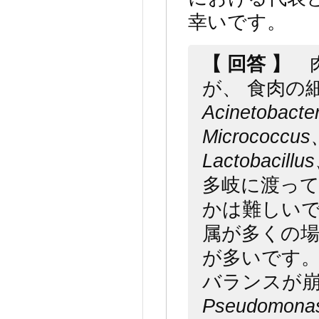
幸いです。
【 回答 】
肉
が、 食肉の
Acinetobacte
Micrococcus
Lactobacill
多岐に渡っ
かは難しい
属が多くの
が多いです
バランスが
Pseudomona