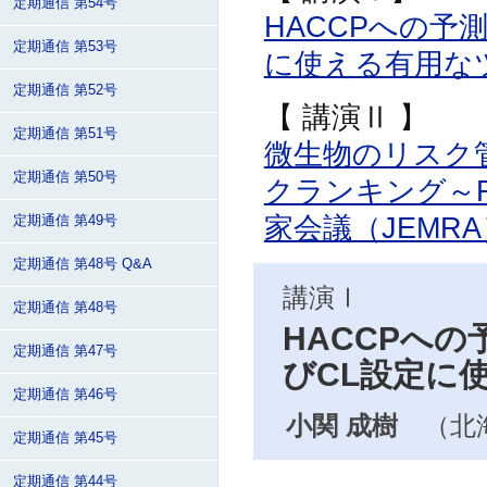
定期通信 第54号
HACCPへの予
定期通信 第53号
に使える有用なツ
定期通信 第52号
【 講演Ⅱ 】
定期通信 第51号
微生物のリスク
定期通信 第50号
クランキング～F
家会議（JEMR
定期通信 第49号
定期通信 第48号 Q&A
講演Ⅰ
定期通信 第48号
HACCPへ
定期通信 第47号
びCL設定に
定期通信 第46号
小関 成樹
（北
定期通信 第45号
定期通信 第44号