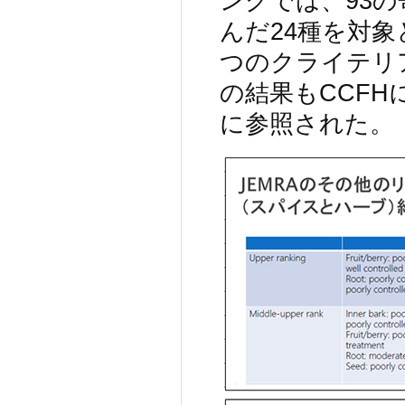
ングでは、93
んだ24種を対
つのクライテリ
の結果もCCF
に参照された。