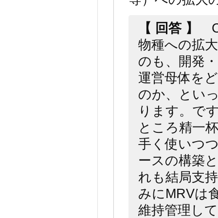
【 回答 】
C
物種への拡
のも、開発・
運営母体を
のか、とい
ります。で
ところ精一杯
手く使いつ
ースの構築
れも結局支
みにMRVは
維持管理し