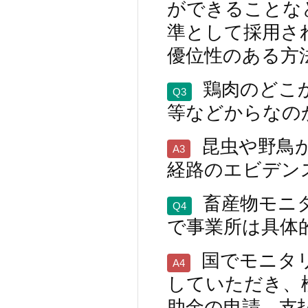
ができることな
準として採用さ
優位性のある方
鶏肉のどこ
Q3
等などからなの
昆虫や野鳥
A3
経路のエビデン
畜産物モニ
Q4
で事業所は具体
国でモニタ
A4
していただき、
助金の申請、支