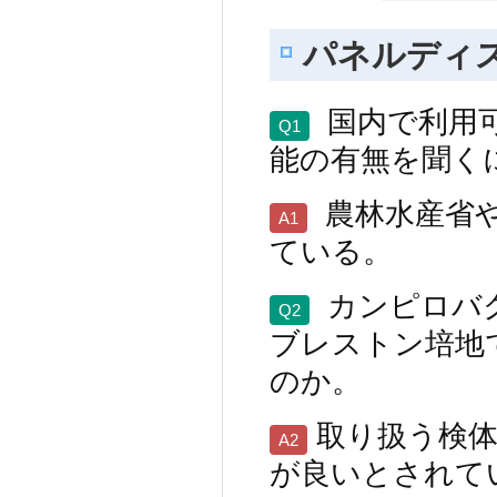
パネルディ
国内で利用
Q1
能の有無を聞く
農林水産省
A1
ている。
カンピロバ
Q2
ブレストン培地
のか。
取り扱う検
A2
が良いとされて