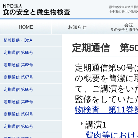
微生物検査や微生物
食中毒の発生の低減
会誌
HOME
お知らせ
食の安全と微生
情報提供・Q&A
定期通信 第5
定期通信 第69号
定期通信 第68号
定期通信第50号
の概要を簡潔に
定期通信 第67号
て、ご講演をい
定期通信 第66号
監修をしていた
定期通信 第65号
物検査」第11巻
定期通信 第64号
講演1
定期通信 第63号
鶏肉等におけ