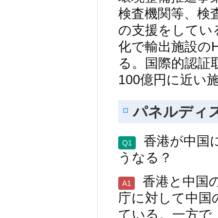
検査機関等、検
の支援をしてい
化で輸出施設の
る。国際的認証
100億円に近
パネルディ
香港が中国
Q1
うなる？
香港と中国
A1
庁に対して中国
ている。一方で