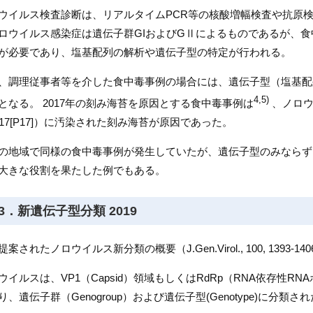
ウイルス検査診断は、リアルタイムPCR等の核酸増幅検査や抗原検
ロウイルス感染症は遺伝子群GIおよびGⅡによるものであるが、
が必要であり、塩基配列の解析や遺伝子型の特定が行われる。
、調理従事者等を介した食中毒事例の場合には、遺伝子型（塩基配
4,5)
となる。 2017年の刻み海苔を原因とする食中毒事例は
、ノロウイ
.17[P17]）に汚染された刻み海苔が原因であった。
の地域で同様の食中毒事例が発生していたが、遺伝子型のみならず
大きな役割を果たした例でもある。
3．新遺伝子型分類 2019
案されたノロウイルス新分類の概要（J.Gen.Virol., 100, 1393-140
ウイルスは、VP1（Capsid）領域もしくはRdRp（RNA依存性R
り、遺伝子群（Genogroup）および遺伝子型(Genotype)に分類さ