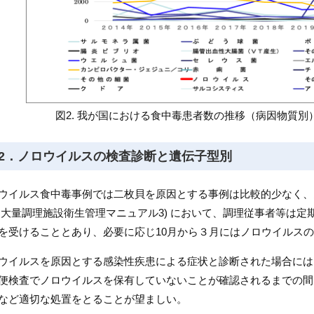
図2. 我が国における食中毒患者数の推移（病因物質別）（2
2．ノロウイルスの検査診断と遺伝子型別
ウイルス食中毒事例では二枚貝を原因とする事例は比較的少なく、
 大量調理施設衛生管理マニュアル3) において、調理従事者等は
を受けることとあり、必要に応じ10月から３月にはノロウイルス
ウイルスを原因とする感染性疾患による症状と診断された場合には
便検査でノロウイルスを保有していないことが確認されるまでの間
など適切な処置をとることが望ましい。