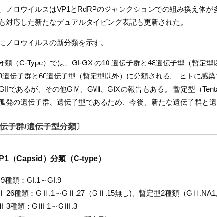
、ノロウイルスはVP1とRdRPのジャンクションでの組み換え体
も対応した新たなデュアルタイピング表記も更新された。
にノロウイルスの新分類を示す。
1分類（C-Type）では、GI-GX の10 遺伝子群と48遺伝子型（暫定型
8遺伝子群と60遺伝子型（暫定型以外）に分類される。 ヒトに感
とGIIであるが、その他GⅣ、GⅧ、GⅨの報告もある。 暫定型（Tentati
孤発の遺伝子群、遺伝子型であるため、今後、新たな遺伝子群と遺
伝子群/遺伝子型分類〕
P1（Capsid）分類（C-type）
 9種類：GI.1～GI.9
 26種類：GⅡ.1～GⅡ.27（GⅡ.15無し)、暫定型2種類（GⅡ.NA1,
Ⅲ 3種類：GⅢ.1～GⅢ.3