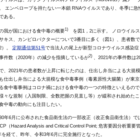
。 エンベロープを持たない一本鎖 RNAウイルスであり、冬季に
である。
1)
の我が国における食中毒の概要
を図1，2に示す。 ノロウイルス
サキス、カンピロバクターについで3番目に多く（図1）、患者数では
2）。
定期通信第51号
で当法人の尾上が新型コロナウイルス感染症（C
2)
事件数（2020年）の減少を指摘しているが
、2021年の事件数は
で、2021年の患者数が上昇に転じたのは、仕出し弁当による大規模な
も仕出し弁当による大規模な食中毒事例（毒素原性大腸菌）が東京
る食中毒事例はコロナ禍における食中毒の一つの特徴といえるのでは
様々な規制（入国制限、全数把握の見直し等）が緩和され始めたこ
食中毒の動向にも注目したい。
30年6月に公布された食品衛生法の一部改正（改正食品衛生法）で
CP（Hazard Analysis and Critical Control Point; 
年を経て、昨年、令和3年6月に完全施行となった。