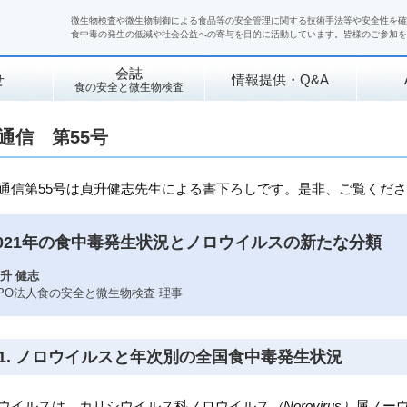
微生物検査や微生物制御による食品等の安全管理に関する技術手法等や安全性を確
食中毒の発生の低減や社会公益への寄与を目的に活動しています。皆様のご参加を
会誌
せ
情報提供・Q&A
食の安全と微生物検査
通信 第55号
通信第55号は貞升健志先生による書下ろしです。是非、ご覧くだ
2021年の食中毒発生状況とノロウイルスの新たな分類
升 健志
PO法人食の安全と微生物検査 理事
1. ノロウイルスと年次別の全国食中毒発生状況
ウイルスは、カリシウイルス科ノロウイルス
（Norovirus）
属ノー