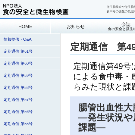
微生物検査や微生物
食中毒の発生の低減
会誌
HOME
お知らせ
食の安全と微生
情報提供・Q&A
定期通信 第4
定期通信 第61号
定期通信 第60号
定期通信第49号
による食中毒・
定期通信 第59号
らみた現状と課
定期通信 第58号
定期通信 第57号
腸管出血性大
定期通信 第56号
―発生状況や
定期通信 第55号
課題―