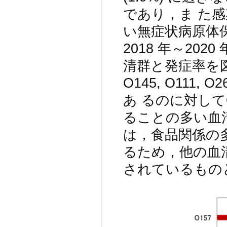
であり，ま た
い無症状病原体
2018 年～2
清群と発症率を図４
O145, O111
あ るのに対して
ることの多い血清
は，食品関係の
るため，他の血
されているもの