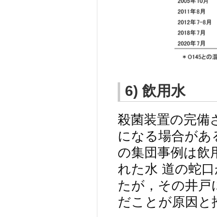
6) 飲用水
殺菌装置の完備
になる場合がある
の集団事例は飲
れた水 道の蛇
たが，その井戸
だことが原因と