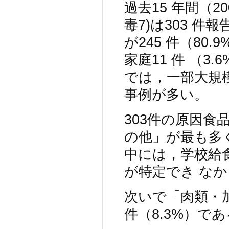
過去15 年間（2
毒7)は303 
が245 件（80
家庭11 件 （
では，一部大規
事例が多い。
303件の原因
の他」が最も多く
中には，学校給
が特定でき な
次いで「肉類・加
件（8.3%）で