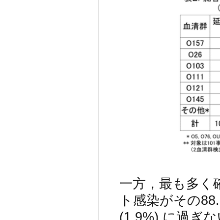
一方，最も多く確
ト感染がその88.
(1.9%) に