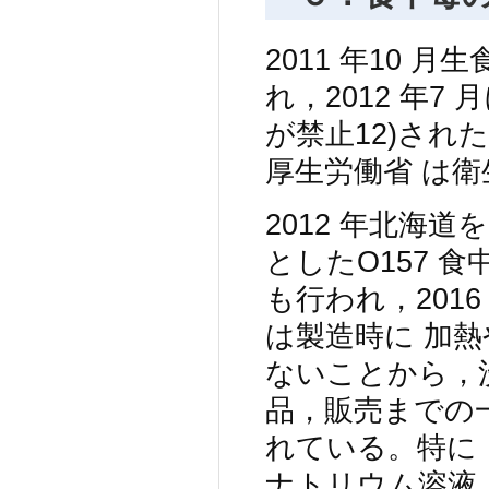
2011 年10 
れ，2012 年
が禁止12)さ
厚生労働省 は
2012 年北海
としたO157 
も行われ，2016
は製造時に 加
ないことから，
品，販売までの
れている。特に
ナトリウム溶液（100