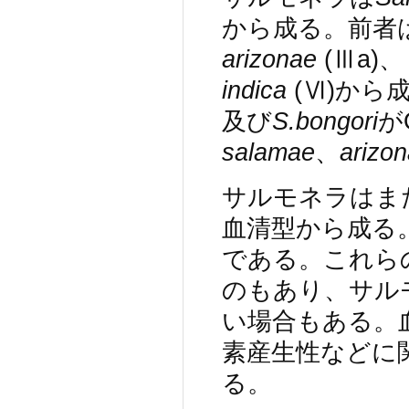
から成る。前者
arizonae
(Ⅲa)
indica
(Ⅵ)から
及び
S.bongori
が
salamae
、
arizo
サルモネラはまた
血清型から成る。
である。これら
のもあり、サル
い場合もある。血清
素産生性などに
る。