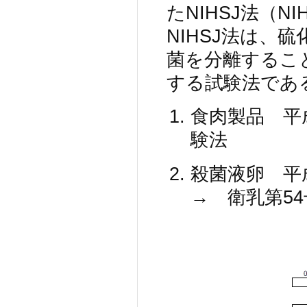
たNIHSJ法（N
NIHSJ法は、
菌を分離するこ
する試験法であ
食肉製品 平成
験法
殺菌液卵 平成
→ 衛乳第5