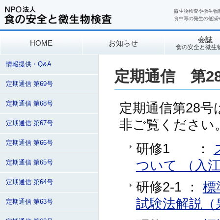
微生物検査や微生物
食中毒の発生の低減
会誌
HOME
お知らせ
食の安全と微生
情報提供・Q&A
定期通信 第2
定期通信 第69号
定期通信 第68号
定期通信第28号
非ご覧ください
定期通信 第67号
定期通信 第66号
研修1 ：
ついて （入江
定期通信 第65号
定期通信 第64号
研修2-1 ：
標
試験法解説（
定期通信 第63号