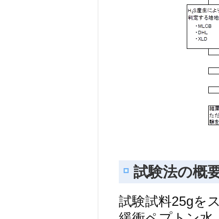
試験法の概
試験試料25g
緩衝ペプトン水（