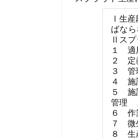
Ⅰ生産
ばなら
Ⅱスプ
１ 適
２ 定
３ 管
４ 施
５ 施
管理
６ 作
７ 微
８ 生