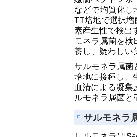
などで均質化し
TT培地で選択
素産生性で検出
モネラ属菌を検
養し、疑わしい
サルモネラ属菌と
培地に接種し、
血清による凝集
ルモネラ属菌と
サルモネラ
サルモネラは
Sa