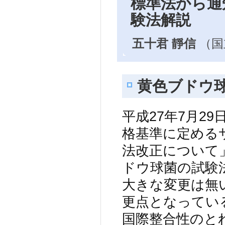
標準法から通
験法解説
五十君 靜信
（国
黄色ブドウ
平成27年7月2
格基準に定める
法改正について」
ドウ球菌の試験
大きな変更は無
更点となっている
国際整合性のと