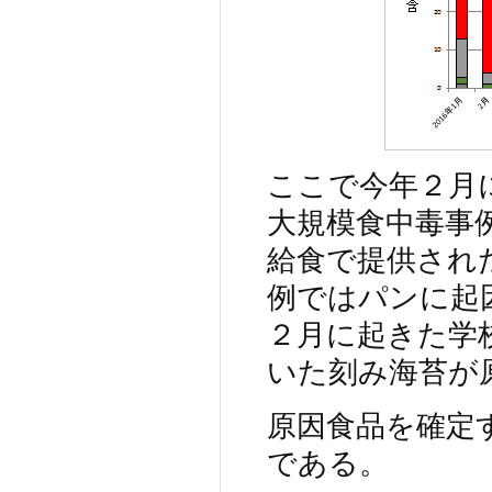
ここで今年２月
大規模食中毒事
給食で提供され
例ではパンに起
２月に起きた学
いた刻み海苔が
原因食品を確定
である。