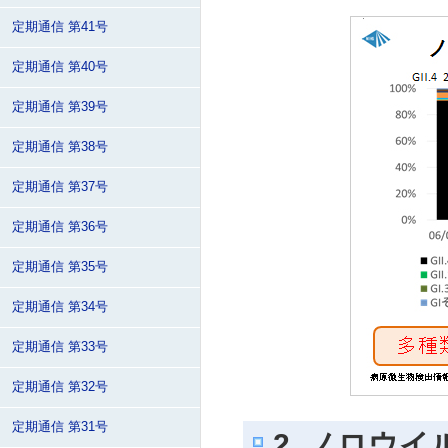
定期通信 第41号
定期通信 第40号
定期通信 第39号
定期通信 第38号
定期通信 第37号
定期通信 第36号
定期通信 第35号
定期通信 第34号
定期通信 第33号
定期通信 第32号
定期通信 第31号
2. ノロウ