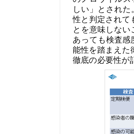
しい」とされた
性と判定されて
とを意味しない
あっても検査感
能性を踏まえた
徹底の必要性が