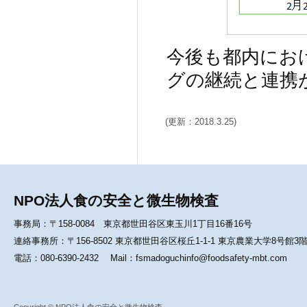
今後も都内にお
グの継続と連携
(更新：2018.3.25)
NPO法人食の安全と微生物検査
事務局：〒158-0084 東京都世田谷区東玉川1丁目16番16号
連絡事務所：〒156-8502 東京都世田谷区桜丘1-1-1 東京農業大学8号館
電話：080-6390-2432 Mail：fsmadoguchinfo@foodsafety-mbt.com