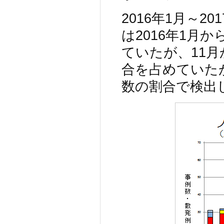
2016年1月～
は2016年1月
ていたが、11
合を占めていたが
数の割合で検出