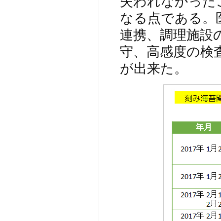
失われなかった
なる点である。
連携、調理施設
守、高感度の検
が出来た。