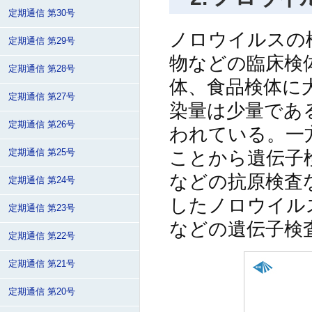
定期通信 第30号
ノロウイルスの
定期通信 第29号
物などの臨床検
定期通信 第28号
体、食品検体に
定期通信 第27号
染量は少量であ
定期通信 第26号
われている。一
ことから遺伝子検
定期通信 第25号
などの抗原検査
定期通信 第24号
したノロウイル
定期通信 第23号
などの遺伝子検
定期通信 第22号
定期通信 第21号
定期通信 第20号