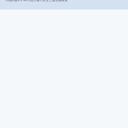
Copyright © NPO法人食の安全と微生物検査