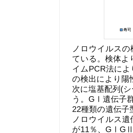
ノロウイルスの
ている。検体より
イムPCR法に
の検出により陽
次に塩基配列(
う。GⅠ遺伝子
22種類の遺伝子
ノロウイルス遺
が11％、GⅠG