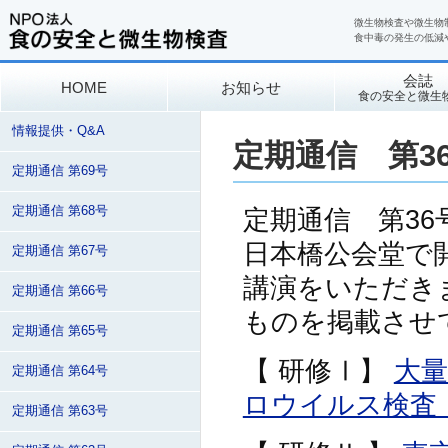
微生物検査や微生物
食中毒の発生の低減
会誌
HOME
お知らせ
食の安全と微生
情報提供・Q&A
定期通信 第3
定期通信 第69号
定期通信 第68号
定期通信 第36
日本橋公会堂で
定期通信 第67号
講演をいただき
定期通信 第66号
ものを掲載させ
定期通信 第65号
【 研修Ⅰ】
大
定期通信 第64号
ロウイルス検査 
定期通信 第63号