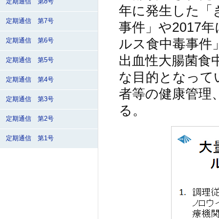
定期通信 第8号
年に発生した「
定期通信 第7号
事件」や201
ルス食中毒事件
定期通信 第6号
出血性大腸菌食
定期通信 第5号
な目的となって
定期通信 第4号
者等の健康管理
定期通信 第3号
る。
定期通信 第2号
定期通信 第1号