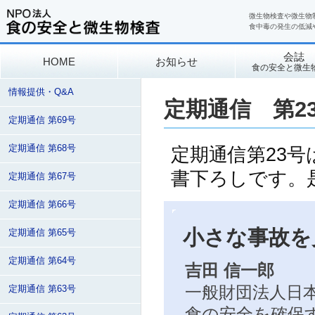
微生物検査や微生物
食中毒の発生の低減
会誌
HOME
お知らせ
食の安全と微生
情報提供・Q&A
定期通信 第2
定期通信 第69号
定期通信 第68号
定期通信第23
書下ろしです。
定期通信 第67号
定期通信 第66号
小さな事故を
定期通信 第65号
定期通信 第64号
吉田 信一郎
一般財団法人日本
定期通信 第63号
食の安全を確保