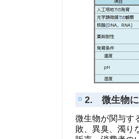
2. 微生物
微生物が関与す
敗、異臭、濁り