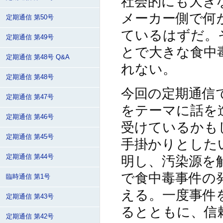
社会的にも大き
メーカー側で何
定期通信 第50号
ているはずだ。
定期通信 第49号
とで大きな食中
定期通信 第48号 Q&A
れない。
定期通信 第48号
今回の定期通信で
定期通信 第47号
をテーマに話を進
定期通信 第46号
受けているかも
定期通信 第45号
手掛かりとした
定期通信 第44号
明し、汚染源を
で食中毒事件の
臨時通信 第1号
える。一度事件
定期通信 第43号
るとともに、信
定期通信 第42号