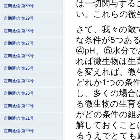
は一切関与する
定期通信 第30号
い。これらの微
定期通信 第29号
さて、我々の敵
定期通信 第28号
な条件が5つあ
定期通信 第27号
④pH、⑤水分
定期通信 第26号
れば微生物は生
定期通信 第25号
を変えれば、微
どれか1つの条
定期通信 第24号
し、多くの場合
定期通信 第23号
る微生物の生育
定期通信 第22号
がどの条件の組
定期通信 第21号
解しておくこと
定期通信 第20号
るうえでとても