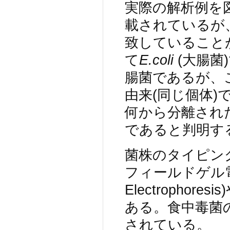
実際の解析例を
載されているが
致していること
て
E.coli
(大腸菌
腸菌であるが、
由来(同じ個体
何から分離され
であると判明す
菌株のタイピング
フィールドゲル電気泳
Electrophoresis
ある。食中毒菌
されている。