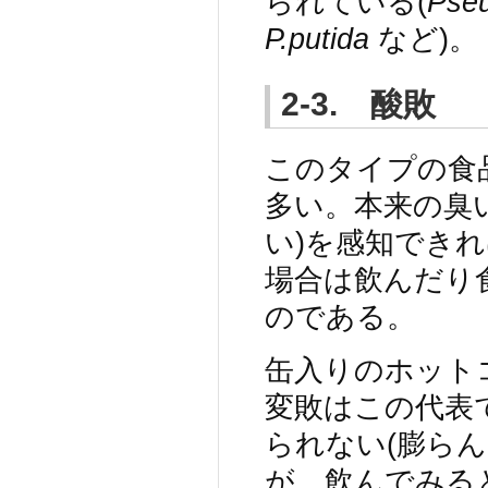
られている(
Pse
P.putida
など)。
2-3. 酸敗
このタイプの食
多い。本来の臭
い)を感知でき
場合は飲んだり
のである。
缶入りのホット
変敗はこの代表
られない(膨ら
が、飲んでみる