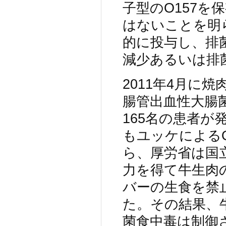
子型のO157を
はないことを明
的に投与し、排
減少あるいは排
2011年4月に
腸管出血性大腸菌
165名の患者
もユッケによる
ら、厚労省は国
力を得て牛生肉
バーの生食を禁
た。その結果、
菌食中毒は制御