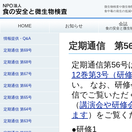
微生物検査や微生物
食中毒の発生の低減
会誌
HOME
お知らせ
食の安全と微生
情報提供・Q&A
定期通信 第5
定期通信 第69号
定期通信 第68号
定期通信第56号
12巻第3号（研
定期通信 第67号
い。 なお、研
定期通信 第66号
信でご覧いただ
定期通信 第65号
（
講演会や研修会
定期通信 第64号
ます
）をご覧く
定期通信 第63号
●研修1