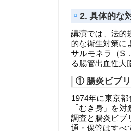
2. 具体的
講演では、法的
的な衛生対策に
サルモネラ（S．E
る腸管出血性大
① 腸炎ビブ
1974年に東京
「むき身」を対
調査と腸炎ビブ
通・保管はすべ