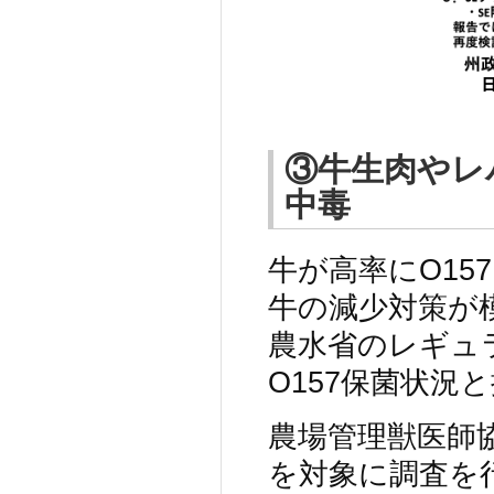
③牛生肉やレ
中毒
牛が高率にO15
牛の減少対策が
農水省のレギュ
O157保菌状況
農場管理獣医師協
を対象に調査を