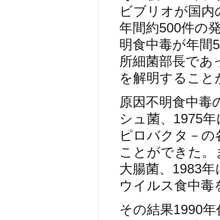
ビブリオが国内
年間約500件の
明食中毒が年間
所細菌部長であ
を解明すること
原因不明食中毒の
シュ菌、1975
ピロバクタ－の
ことができた。
大腸菌、1983
ウイルス食中毒
その結果1990