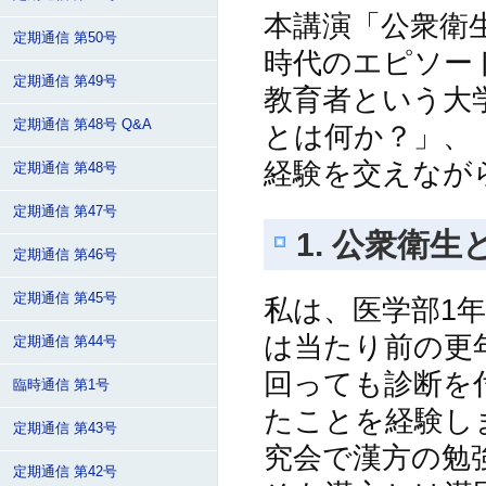
本講演「公衆衛
定期通信 第50号
時代のエピソー
定期通信 第49号
教育者という大
定期通信 第48号 Q&A
とは何か？」、
経験を交えなが
定期通信 第48号
定期通信 第47号
1. 公衆衛生
定期通信 第46号
定期通信 第45号
私は、医学部1
は当たり前の更
定期通信 第44号
回っても診断を
臨時通信 第1号
たことを経験し
定期通信 第43号
究会で漢方の勉
定期通信 第42号