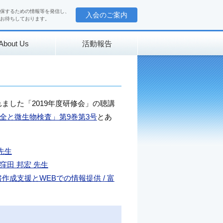
保するための情報等を発信し、
入会のご案内
お待ちしております。
About Us
活動報告
れました「2019年度研修会」の聴講
全と微生物検査」第9巻第3号
とあ
先生
窪田 邦宏 先生
書作成支援とWEBでの情報提供
/
富