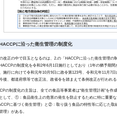
HACCPに沿った衛生管理の制度化
の改正の中で目玉となるのは、2.の「HACCPに沿った衛生管理
HACCPの制度化を令和2年6月1日施行としており（1年の猶予期間
、施行に向けて令和元年10月9日に政令第123号、令和元年11月7
今後、都道府県等で改正法、政省令を踏まえて条例改正が行われる
CCPの制度化の主旨は、全ての食品等事業者は“衛生管理計画”を
として、①：食品衛生上の危害の発生を防止するために特に重要な
ACCPに基づく衛生管理）と②：取り扱う食品の特性等に応じた取組
管理）がある。