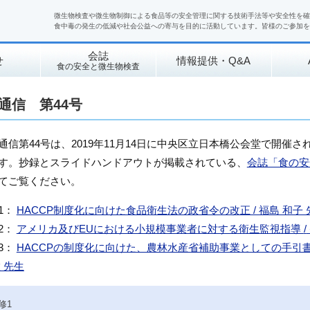
微生物検査や微生物制御による食品等の安全管理に関する技術手法等や安全性を確
食中毒の発生の低減や社会公益への寄与を目的に活動しています。皆様のご参加を
会誌
せ
情報提供・Q&A
食の安全と微生物検査
通信 第44号
通信第44号は、2019年11月14日に中央区立日本橋公会堂で開催さ
す。抄録とスライドハンドアウトが掲載されている、
会誌「食の安
てご覧ください。
1：
HACCP制度化に向けた食品衛生法の政省令の改正 / 福島 和子 
2：
アメリカ及びEUにおける小規模事業者に対する衛生監視指導
/
3：
HACCPの制度化に向けた、農林水産省補助事業としての手引
徹 先生
修1