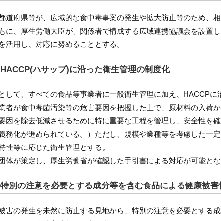
都道府県等が、広域的な食中毒事案の発生や拡大防止等のため、相
もに、厚生労働大臣が、関係者で構成する広域連携協議会を設置し
を活用し、対応に努めることとする。
. HACCP(ハサップ)に沿った衛生管理の制度化
として、すべての食品等事業者に一般衛生管理に加え、HACCPに
業者が食中毒菌汚染等の危害要因を把握した上で、原材料の入荷か
要因を除去低減させるために特に重要な工程を管理し、安全性を確
義務化が進められている。）ただし、規模や業種等を考慮した一定
特性等に応じた衛生管理とする。
団体が策定し、厚生労働省が確認した手引書による対応が可能とな
. 特別の注意を必要とする成分等を含む食品による健康被害
被害の発生を未然に防止する見地から、特別の注意を必要とする成