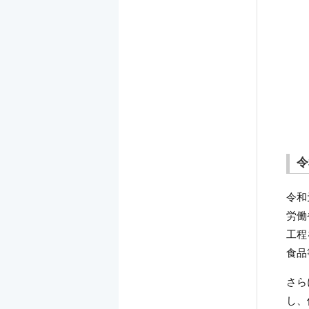
令
令和
労働
工程
食品
さら
し、