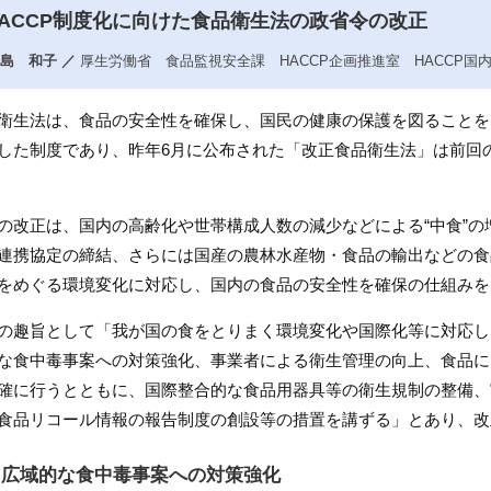
HACCP制度化に向けた食品衛生法の政省令の改正
島 和子 ／
厚生労働省 食品監視安全課 HACCP企画推進室 HACCP国
衛生法は、食品の安全性を確保し、国民の健康の保護を図ることを
した制度であり、昨年6月に公布された「改正食品衛生法」は前回の
の改正は、国内の高齢化や世帯構成人数の減少などによる“中食”の増加
連携協定の締結、さらには国産の農林水産物・食品の輸出などの食
をめぐる環境変化に対応し、国内の食品の安全性を確保の仕組みを
の趣旨として「我が国の食をとりまく環境変化や国際化等に対応し
な食中毒事案への対策強化、事業者による衛生管理の向上、食品に
確に行うとともに、国際整合的な食品用器具等の衛生規制の整備、
食品リコール情報の報告制度の創設等の措置を講ずる」とあり、改
. 広域的な食中毒事案への対策強化