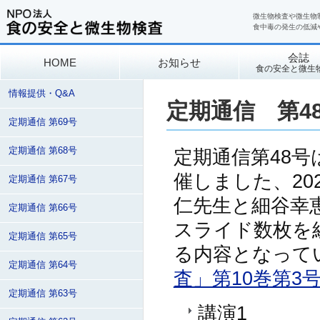
微生物検査や微生物
食中毒の発生の低減
会誌
HOME
お知らせ
食の安全と微生
情報提供・Q&A
定期通信 第4
定期通信 第69号
定期通信 第68号
定期通信第48号
催しました、20
定期通信 第67号
仁先生と細谷幸
定期通信 第66号
スライド数枚を
定期通信 第65号
る内容となって
定期通信 第64号
査」第10巻第3
定期通信 第63号
講演1