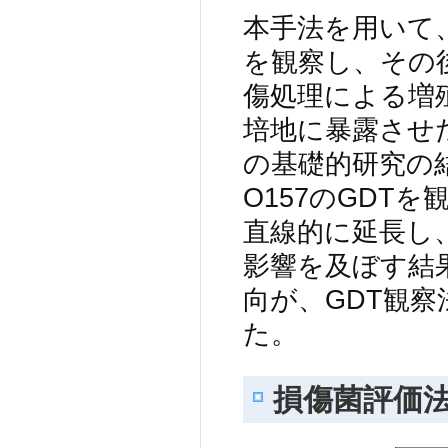
本手法を用いて、
を観察し、その
傷処理による増殖
培地に暴露させ
の基礎的研究の
O157のGDT
直線的に延長し
影響を及ぼす結
向が、GDT観
た。
損傷菌評価