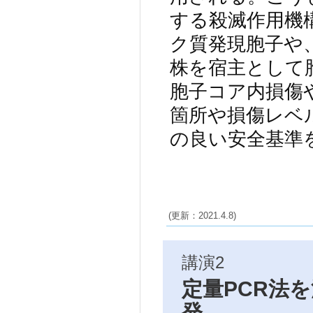
する殺滅作用機
ク質発現胞子や
株を宿主として
胞子コア内損傷
箇所や損傷レベ
の良い安全基準
(更新：2021.4.8)
講演2
定量PCR法
発