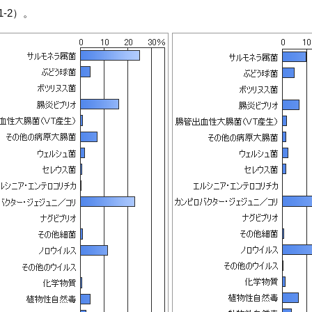
1-2）。