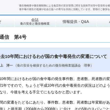
微生物検査や微生物制御による食品等の安全管理に関する技術手法等や安全性を確
食中毒の発生の低減や社会公益への寄与を目的に活動しています。皆様のご参加を
会誌
せ
情報提供・Q&A
食の安全と微生物検査
通信 第4号
過去10年間におけるわが国の食中毒発生の変遷について
上 洋一
（食の安全を確保するための微生物検査協議会 理事）
10年間におけるわが国の食中毒の発生事件数、患者数、死者数の
21年ですので、ちょうど平成10年代の食中毒発生の状況はどのよ
なり、今後を考える手立てにもなるかと思います。
年間の変遷をたどるにあたり、事件数、患者数、死者数は年変動があ
03年）と後半期（2004年から2008年）に分け、その5年のスパン