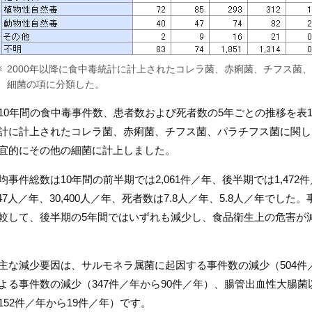
2000年以降に食中毒統計に計上されたコレラ菌、赤痢菌、チフス菌
細菌の項に分類した。
10年間の食中毒事件数、患者数および死者数の5年ごとの推移を表1
計に計上されたコレラ菌、赤痢菌、チフス菌、パラチフス菌に関し
宜的にその他の細菌に計上しました。
均事件総数は10年間の前半期では2,061件／年、後半期では1,47
,247人／年、30,400人／年、死者数は7.8人／年、5.8人／年で
較して、後半期の5年間ではいずれも減少し、食品衛生上の危害が
主な減少要因は、サルモネラ属菌に起因する事件数の減少（504件
よる事件数の減少（347件／年から90件／年）、腸管出血性大腸
152件／年から19件／年）です。