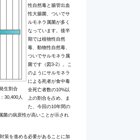
性自然毒と腸管出血
性大腸菌、ついでサ
ルモネラ属菌が多く
なっています。後半
期では植物性自然
毒、動物性自然毒、
ついでサルモネラ属
菌です（図3-2）。こ
のようにサルモネラ
による死者が食中毒
数発生割合
全死亡者数の10%以
30,400人
上の割合を占め、ま
た、今回の10年間の
ラ属菌の病原性が高いことが示され
対策を進める必要があることに加