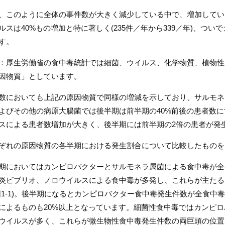
、このように全体の事件数が大きく減少している中で、増加してい
ルスは40%もの増加と特に著しく(235件／年から339／年)、つい
す。
：厚生労働省の食中毒統計では細菌、ウイルス、化学物質、植物性
因物質」としています。
数においても上記の原因物質で同様の増減を示しており、サルモネ
よびその他の病原大腸菌では後半期は前半期の40%前後の患者数
スによる患者数増加が大きく、後半期には前半期の2倍の患者が発
ぞれの原因物質の各半期における発生割合について比較したものを
期においてはカンピロバクターとサルモネラ属菌による食中毒が全
炎ビブリオ、ノロウイルスによる食中毒が多発し、これらが主たる
図1-1)。後半期になるとカンピロバクター食中毒発生件数が全食中
によるものも20%以上となっています。細菌性食中毒ではカンピ
ウイルスが多く、これらが微生物性食中毒発生件数の両巨頭の位置