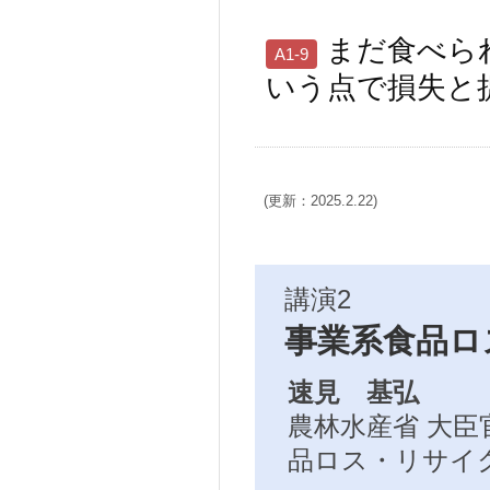
まだ食べら
A1-9
いう点で損失と
(更新：2025.2.22)
講演2
事業系食品ロ
速見 基弘
農林水産省 大臣
品ロス・リサイ