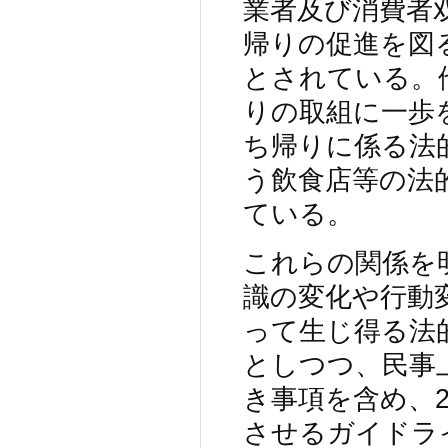
業者及び消費者
帰りの促進を図
とされている。
りの取組に一歩
ち帰りに係る法
う飲食店等の法
ている。
これらの関係を
識の変化や行動
って生じ得る法
としつつ、民事
き事項を含め、2
させるガイドラ