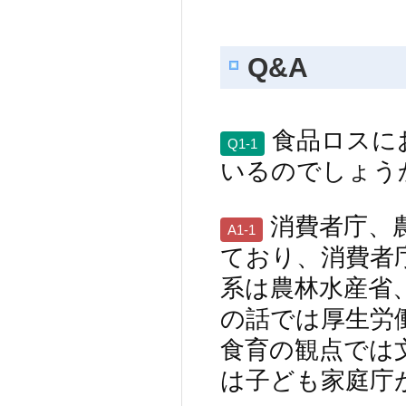
Q&A
食品ロスに
Q1-1
いるのでしょう
消費者庁、
A1-1
ており、消費者
系は農林水産省
の話では厚生労
食育の観点では
は子ども家庭庁