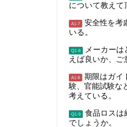
について教えて
安全性を考
A1-7
いる。
メーカーは
Q1-8
えば良いか、ご
期限はガイ
A1-8
験、官能試験な
考えている。
食品ロスは
Q1-9
でしょうか。