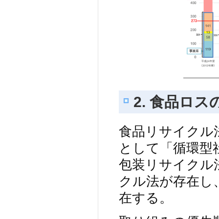
2. 食品ロ
食品リサイクル
として「循環型
包装リサイクル
クル法が存在し
在する。