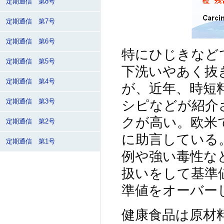
定期通信 第8号
定期通信 第7号
定期通信 第6号
特にひじきなど
定期通信 第5号
下洗いやあく抜
定期通信 第4号
が、近年、時短
シピなどが紹介
定期通信 第3号
クが高い。欧米
定期通信 第2号
に助言している
定期通信 第1号
例や強い毒性な
扱いをして基準
準値をオーバー
健康食品は原材