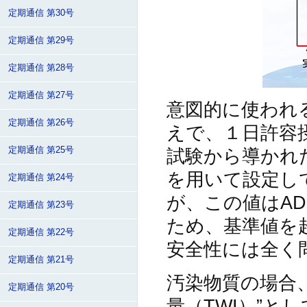
定期通信 第30号
定期通信 第29号
定期通信 第28号
定期通信 第27号
意図的に使われ
定期通信 第26号
えで、１日許容摂
定期通信 第25号
試験から導かれた“
を用いて設定し
定期通信 第24号
が、この値はA
定期通信 第23号
ため、基準値を
定期通信 第22号
安全性には全く
定期通信 第21号
汚染物質の場合
定期通信 第20号
量（TWI）”