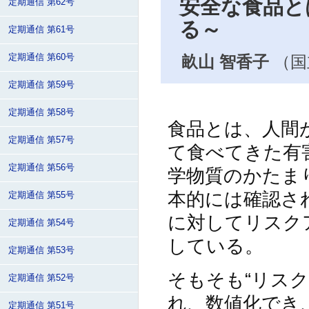
安全な食品と
定期通信 第62号
る～
定期通信 第61号
定期通信 第60号
畝山 智香子
（国
定期通信 第59号
定期通信 第58号
食品とは、人間
定期通信 第57号
て食べてきた有
定期通信 第56号
学物質のかたま
本的には確認さ
定期通信 第55号
に対してリスク
定期通信 第54号
している。
定期通信 第53号
そもそも“リス
定期通信 第52号
れ、数値化でき
定期通信 第51号