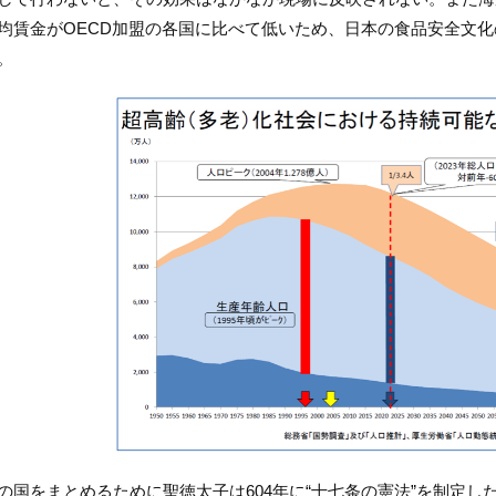
均賃金がOECD加盟の各国に比べて低いため、日本の食品安全文
。
の国をまとめるために聖徳太子は604年に“十七条の憲法”を制定