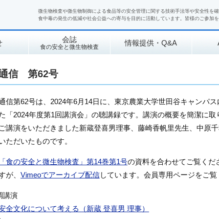
微生物検査や微生物制御による食品等の安全管理に関する技術手法等や安全性を確
食中毒の発生の低減や社会公益への寄与を目的に活動しています。皆様のご参加を
会誌
せ
情報提供・Q&A
食の安全と微生物検査
通信 第62号
通信第62号は、2024年6月14日に、東京農業大学世田谷キャン
た「2024年度第1回講演会」の聴講録です。講演の概要を簡潔に
ご講演をいただきました新蔵登喜男理事、藤崎香帆里先生、中原千
いただいたものです。
「食の安全と微生物検査」第14巻第1号
の資料を合わせてご覧くだ
すが、
Vimeoでアーカイブ配信
しています。会員専用ページをご覧
調講演
安全文化について考える（新蔵 登喜男 理事）