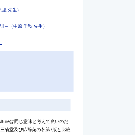
帆里 先生）
～（中原 千秋 先生）
）
ultureは同じ意味と考えて良いのだ
波や三省堂及び広辞苑の各第7版と比較