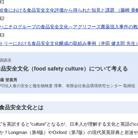
演1
給食における食品安全文化評価から得られた知見と課題 （藤崎 香
演2
ハニチログループの食品安全文化～アグリフーズ農薬混入事件の教訓
演3
トリーにおける食品安全文化醸成の取組み事例（井田 健太郎 先生
調講演
品安全文化（food safety culture）について考える
蔵 登喜男
PO法人食の安全と微生物検査 理事、有限会社食品環境研究センター 取締役
食品安全文化とは
化”を英訳すると“culture”となるが、日本人が理解する文化と英語のc
か？Longman（第4版）やOxford（第7版）の現代英英辞典と岩