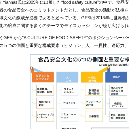
nk Yiannas氏は2009年に出版した“food safety culture”
者の食品安全へのコミットメントだとし、食品安全の活動が法律を
織文化の醸成が必要であると述べている。GFSIは2018年に世界
化の醸成に関する多くのテーマでディスカッションが繰り広げられ
くGFSIから”A CULTURE OF FOOD SAFETY“のポジショ
の５つの側面と重要な構成要素（ビジョン、人、一貫性、適応力、