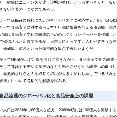
と、微妙にニュアンスが違う説明が並び、どうもすっきりとしない。お
きない言葉の一つなのであろう。
よってcultureの解釈にズレが生じるリスクに対応するため、GF
たって食品安全に対する考え方と行動に影響を与える価値観、信念
定義は食品安全文化の醸成のためのポジションペーパーを作成した
で確認された定義であるが、日本人にとって受け入れやすそうな有
、価値観、信念といった精神的な観点で表したようだ。
がってGFSIが示す定義を念頭に置きながら、食品安全文化の醸成
そして進歩するデジタル技術などと融合させながら醸成への取り組
、歴史的な視点と人を取巻く環境が大きく変化し続けている状況と
醸成」について包括的な解説を試みる。
食品流通のグローバル化と食品安全上の課題
の人口は2024年で80億人を超え、2060年頃には100億人を突破
きた大きな要因の一つに、19世紀後半に起きた産業革命による劇