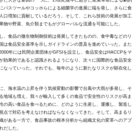
にパスツールやコッホらによる細菌学の進展に端を発し、さらに食
人口増加に貢献しているだろう。そして、これら技術の発展が加工
果物や野菜、魚介類までもがグローバルな流通を可能にした。
し、食品の微生物制御技術は発展してきたものの、食中毒などのリ
国は食品安全基準を示しガイドラインの普及を進めていった。また、1
2000年には民間企業団体がGFSIを設立し、食品安全はHACCP
が効果的であると認識されるようになり、次々に国際的な食品安全
になっていった。それでも、毎年のように新たなリスクが顕在化し
に、海水温の上昇を伴う気候変動の影響で台風や大雨が多発し、そ
る地域も増え、我々が輸入して多くの食品で安全性のリスクが高ま
性の高い食品を食べるために、どのように生産し、運搬し、製造し
視点で対応を考えなければならなくなってきた。そして、高まるリ
織がある一方で、食品事故の根本分析から組織文化の変革へのアプ
れだした。