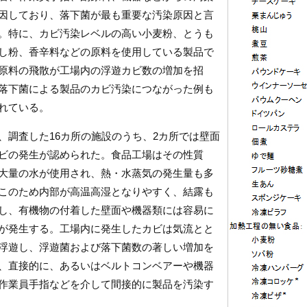
因しており、落下菌が最も重要な汚染原因と言
。特に、カビ汚染レベルの高い小麦粉、とうも
し粉、香辛料などの原料を使用している製品で
原料の飛散が工場内の浮遊カビ数の増加を招
落下菌による製品のカビ汚染につながった例も
れている。
、調査した16カ所の施設のうち、2カ所では壁面
ビの発生が認められた。食品工場はその性質
大量の水が使用され、熱・水蒸気の発生量も多
このため内部が高温高湿となりやすく、結露も
し、有機物の付着した壁面や機器類には容易に
が発生する。工場内に発生したカビは気流とと
浮遊し、浮遊菌および落下菌数の著しい増加を
、直接的に、あるいはベルトコンベアーや機器
作業員手指などを介して間接的に製品を汚染す