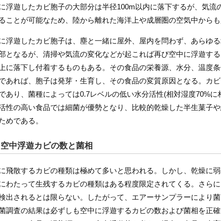
に浮遊したカビ胞子の大部分は半径100m以内に落下するが、気流
ることが可能なため、陸から離れた海洋上や成層圏の空気中からも
に浮遊したカビ胞子は、塵と一緒に屋外、屋内を問わず、あらゆる
部となるが、清掃や気流の変化などが起これば再び空中に浮遊する
上に落下し付着するものもある。その食品の栄養源、水分、温度条
であれば、胞子は発芽・生育し、その食品の変質原因となる。カビ
であり、菌種によっては0.7レベルの低い水分活性(相対湿度70%
活性の高い食品では細菌が優勢となり、比較的乾燥した半生菓子や
ためである。
. 空中浮遊カビの数と菌相
に飛散するカビの種類は極めて多いと思われる。しかし、乾燥に弱
にわたって生残するカビの種類はある程度限定されてくる。さらに
検出されるとは限らない。したがって、エアーサンプラーにより菌
菌調査の結果は必ずしも空中に浮遊するカビの数および菌相を正確