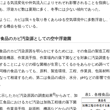
による気流変化や外気流入によりそれぞれ影響されることを指摘し
も、浮遊カビ数は夏期に多く、冬季には少ない傾向であった。
ように、カビは我々を取り巻くあらゆる空気環境中に多数浮遊し、
する機会を狙っている。
. 食品のカビ汚染源としての空中浮遊菌
食品のカビ汚染原因を明らかにするためには、その食品の製造工程
製造機器、作業員手指、作業場内の落下菌などを対象に汚染調査を
することによりどの様な菌種が生育してくるかをあらかじめ調べて
同種の食品であっても、原料、製造環境、工程、作業員、包装材料
なって相違するため。第二は食品の成分、水分、pHなどの影響で
。
表1．各種食
8)
に示したカビ汚染原因の調査結果
からみて、加
工食品におけるカビ汚染は加熱工程後の落下菌
着、作業員手指、副原料、機器などからの汚染