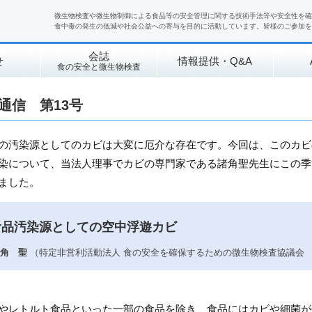
微生物検査や微生物制御による食品等の安全管理に関する技術手法等や安全性を確
食中毒の発生の低減や社会公益への寄与を目的に活動しています。皆様のご参加を
会誌
せ
情報提供・Q&A
食の安全と微生物検査
通信 第13号
の汚染源としてのカビは大変に厄介な存在です。今回は、このカビ
染について、当法人理事でカビの専門家である諸角聖先生にこの季
ました。
食品汚染源としての空中浮遊カビ
角 聖
（特定非営利活動法人 食の安全を確保するための微生物検査協議会
やレトルト食品といった一部の食品を除き、食品にはカビや細菌が