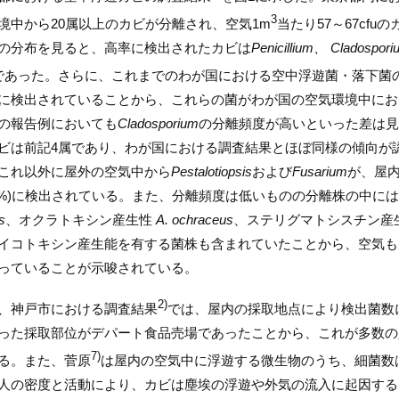
3
境中から20属以上のカビが分離され、空気1m
当たり57～67cf
の分布を見ると、高率に検出されたカビは
Penicillium、 Cladospori
であった。さらに、これまでのわが国における空中浮遊菌・落下菌
に検出されていることから、これらの菌がわが国の空気環境中にお
の報告例においても
Cladosporium
の分離頻度が高いといった差は見
ビは前記4属であり、わが国における調査結果とほぼ同様の傾向が
これ以外に屋外の空気中から
Pestalotiopsis
および
Fusarium
が、屋
2%)に検出されている。また、分離頻度は低いものの分離株の中に
s
、オクラトキシン産生性
A. ochraceus
、ステリグマトシスチン産
イコトキシン産生能を有する菌株も含まれていたことから、空気も
っていることが示唆されている。
2)
、神戸市における調査結果
では、屋内の採取地点により検出菌数
った採取部位がデパート食品売場であったことから、これが多数の
7)
る。また、菅原
は屋内の空気中に浮遊する微生物のうち、細菌数
人の密度と活動により、カビは塵埃の浮遊や外気の流入に起因する