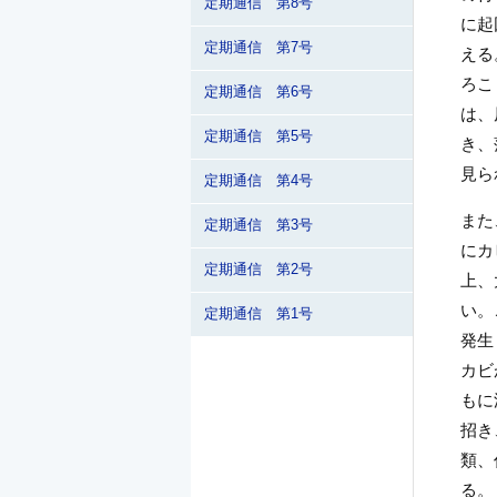
定期通信 第8号
に起
定期通信 第7号
える
ろこ
定期通信 第6号
は、
定期通信 第5号
き、
見ら
定期通信 第4号
また
定期通信 第3号
にカ
定期通信 第2号
上、
い。
定期通信 第1号
発生
カビ
もに
招き
類、
る。