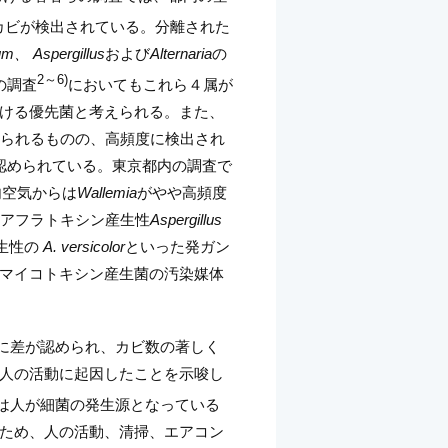
uのカビが検出されている。分離された
um、 Aspergillus
および
Alternaria
の
2～6)
の調査
においてもこれら４属が
ける優先菌と考えられる。また、
られるものの、高頻度に検出され
認められている。東京都内の調査で
内空気からは
Wallemia
がやや高頻度
はアフラトキシン産生性
Aspergillus
生性の
A. versicolor
といった発ガン
マイコトキシン産生菌の汚染媒体
に差が認められ、カビ数の著しく
人の活動に起因したことを示唆し
は人が細菌の発生源となっている
ため、人の活動、清掃、エアコン