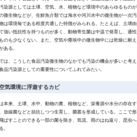
汚染源としては土壌、空気、水、植物など環境中のあらゆるものが
の微生物などが、生鮮魚介類では海水や河川水中の微生物が一次汚
物は環境毎である程度共通した特徴がみられる。たとえば、土壌由
て強い抵抗性を持つものが多く、動物寄生菌は中温で発育し、通性
ものも少なくない。また、空気や塵埃中の微生物中には乾燥に耐え
がある。
では、こうした食品汚染微生物のなかでも汚染の機会が多いと考え
食品汚染源としての重要性についてふれてみたい。
空気環境に浮遊するカビ
は本来、土壌、水中、動物の糞、植物など、栄養源や水分の存在す
、放線菌などと拮抗しつつ生育し、菌叢を形成している。ここで形
飛ばすことのできる一部の菌を除き、気流、雨のはね返り、昆虫へ
る。