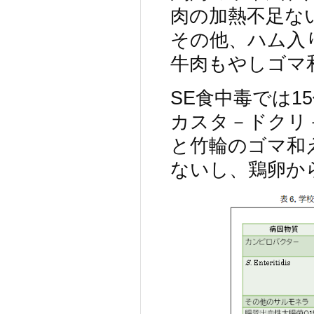
肉の加熱不足な
その他、ハム入
牛肉もやしゴマ
SE食中毒では
カスタ－ドクリ
と竹輪のゴマ和
ないし、鶏卵か