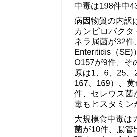
中毒は198件中4
病因物質の内訳
カンピロバクタ
ネラ属菌が32件
Enteritid
O157が9件、
原は1、6、25、2
167、169）
件、セレウス菌
毒もヒスタミン
大規模食中毒は
菌が10件、腸管