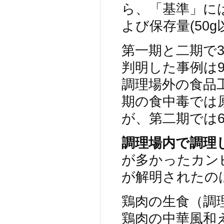
ら、「基準」には
よび保存量(50
第一期と二期で
判明した事例は9
調理場外の食品
期の食中毒では原
が、第二期では6
調理場内で調理
が多かったカン
が解明されたの
鶏肉の生食（調
鶏肉の中華風和