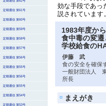
定期通信 第62号
効な手段であっ
定期通信 第61号
説されています
定期通信 第60号
1983年度か
定期通信 第59号
食中毒の変遷
定期通信 第58号
学校給食のH
定期通信 第57号
伊藤 武
定期通信 第56号
食の安全を確保
定期通信 第55号
一般財団法人 
定期通信 第56号
所長
定期通信 第55号
定期通信 第54号
まえがき
定期通信 第53号