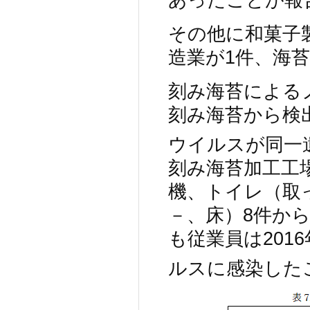
その他に和菓子
造業が1件、海
刻み海苔によるノ
刻み海苔から検
ウイルスが同一
刻み海苔加工工
機、トイレ（取
－、床）8件か
も従業員は201
ルスに感染した