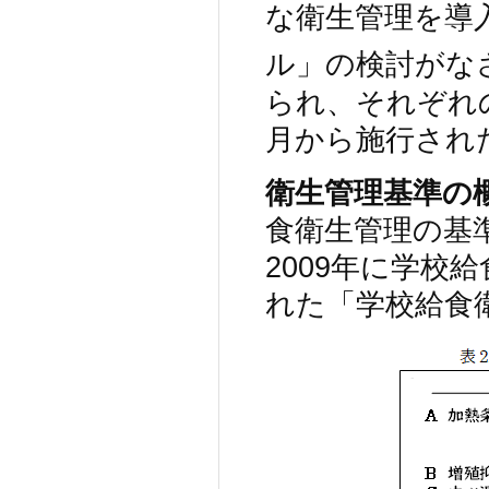
な衛生管理を導
ル」の検討がな
られ、それぞれの
月から施行され
衛生管理基準の
食衛生管理の基
2009年に学校
れた「学校給食