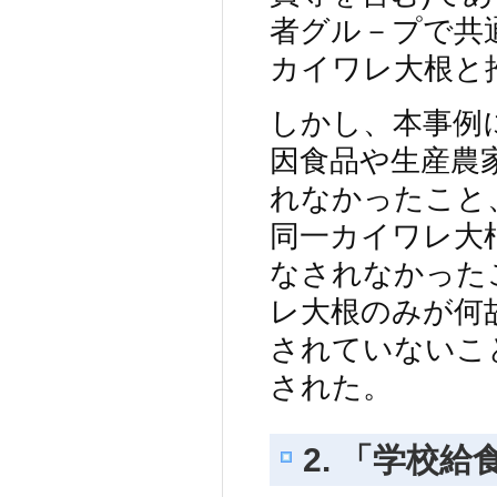
者グル－プで共
カイワレ大根と
しかし、本事例
因食品や生産農家
れなかったこと
同一カイワレ大
なされなかった
レ大根のみが何
されていないこ
された。
2. 「学校