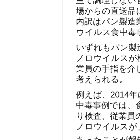
室で調理しない
場からの直送品
内訳はパン製造
ウイルス食中毒
いずれもパン製
ノロウイルスが
業員の手指を介
考えられる。
例えば、201
中毒事例では、
り検査、従業員
ノロウイルスが
あったことが報