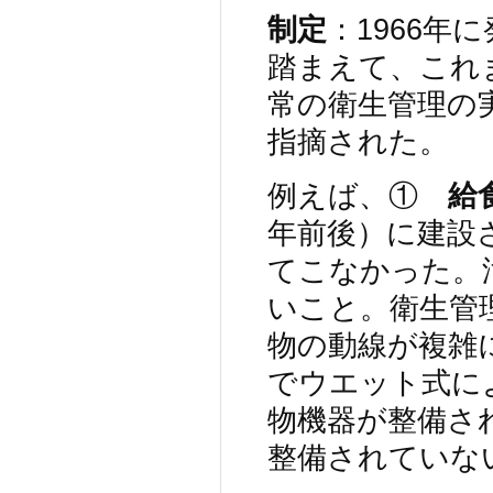
制定
：1966年
踏まえて、これ
常の衛生管理の
指摘された。
例えば、①
給
年前後）に建設
てこなかった。
いこと。衛生管
物の動線が複雑
でウエット式に
物機器が整備さ
整備されていな