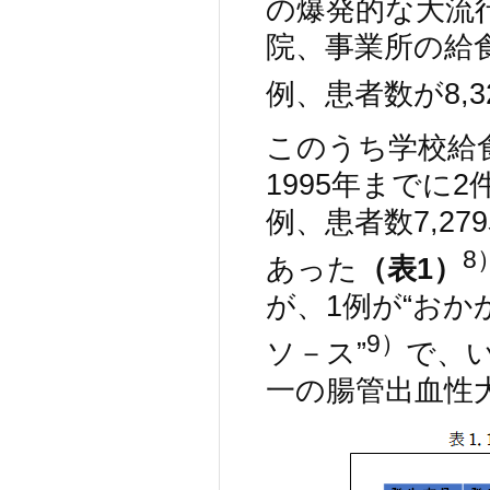
の爆発的な大流
院、事業所の給
例、患者数が8,
このうち学校給
1995年までに
例、患者数7,2
8
あった
（表
1
）
が、1例が“おか
9）
ソ－ス”
で、
一の腸管出血性大