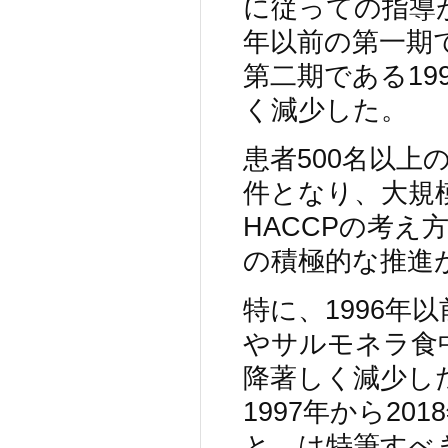
に従っての指導
年以前の第一期で
第二期である19
く減少した。
患者500名以上
件となり、大規
HACCPの考
の積極的な推進
特に、1996
やサルモネラ食中
降著しく減少し
1997年から2
と、は特筆すべ