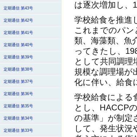
は逐次増加し、1
定期通信 第43号
学校給食を推進
定期通信 第42号
これまでのパン
定期通信 第41号
類、海藻類、魚
定期通信 第40号
ってきたし、19
定期通信 第39号
として共同調理場
規模な調理場が
定期通信 第38号
化に伴い、給食
定期通信 第37号
定期通信 第36号
学校給食による食
とし、HACC
定期通信 第35号
の基準」が制定さ
定期通信 第34号
して、発生状況
定期通信 第33号