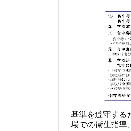
基準を遵守する
場での衛生指導